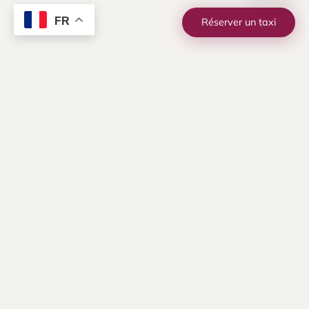
FR
Réserver un taxi
TOURISME PÉRIGORD
Circuits touristiques Périgord
Pourpre
Vignobles de Monbazillac, Sarlat-la-Canéda, Les
Eyzies, Château de Beynac, Saint-Émilion, grottes
préhistoriques. Forfaits demi-journée ou journée
complète avec un chauffeur guide passionné par sa
région.
En savoir plus