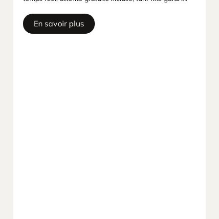
En savoir plus
Tarif fixe garanti · Paiement CB ou espèces ·
Confirmation par Paul
Refermer le formulaire ↑