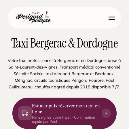
Skip
to
Menu
main
content
Taxi Bergerac & Dordogne
Votre taxi professionnel à Bergerac et en Dordogne, basé à
Saint-Laurent-des-Vignes. Transport médical conventionné
Sécurité Sociale, taxi aéroport Bergerac et Bordeaux-
Mérignac, circuits touristiques Périgord Pourpre. Paul
Guillaumeau, chauffeur agréé depuis 2018 disponible 7j/7.
Estimer puis réserver mon taxi en
ligne
Renseignez votre trajet · Confirmation
rapide par Paul