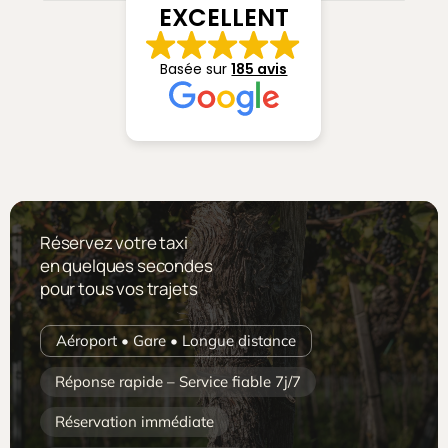
EXCELLENT
Taxi Périgord Pourpre
· Paul Guillaumeau ·
Bergerac, Dordogne (24)
Basée sur
185 avis
06 89 52 84 48
Réservez votre taxi
en quelques secondes
pour tous vos trajets
Aéroport • Gare • Longue distance
Réponse rapide – Service fiable 7j/7
Réservation immédiate