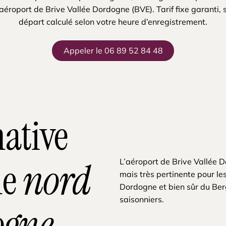
’aéroport de Brive Vallée Dordogne (BVE). Tarif fixe garanti, s
départ calculé selon votre heure d’enregistrement.
Appeler le 06 89 52 84 48
native
le
nord
L’aéroport de Brive Vallée 
mais très pertinente pour le
Dordogne et bien sûr du Berg
saisonniers.
ogne