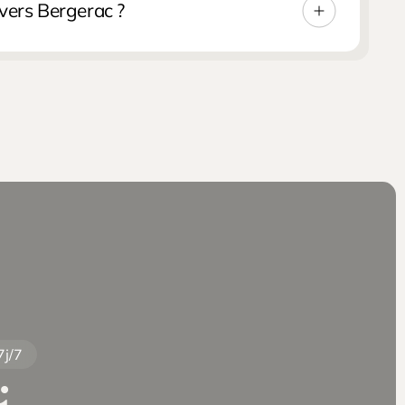
 vers Bergerac ?
Le terminal est à taille humaine — rapide et sans
 vers Bergerac et toute la Dordogne. Il vous attend
ve, suit votre vol en temps réel et adapte son
 sont incluses dans le tarif.
7j/7