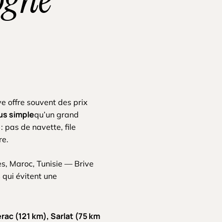
ive offre souvent des prix
us simple
qu’un grand
: pas de navette, file
re.
s, Maroc, Tunisie — Brive
 qui évitent une
rac (121 km), Sarlat (75 km