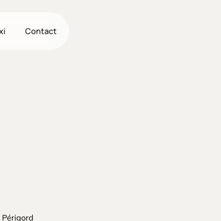
xi
Contact
e Périgord