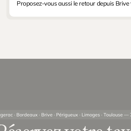
Proposez-vous aussi le retour depuis Brive
liaisons Paris-Orly et les vols charters saisonniers. 
stress.
Oui, Paul assure le retour depuis l’aéroport de Brive
dans le hall des arrivées avec une pancarte nominati
heure d’arrivée en cas de retard. 30 minutes d’attente
gerac · Bordeaux · Brive · Périgueux · Limoges · Toulouse — 