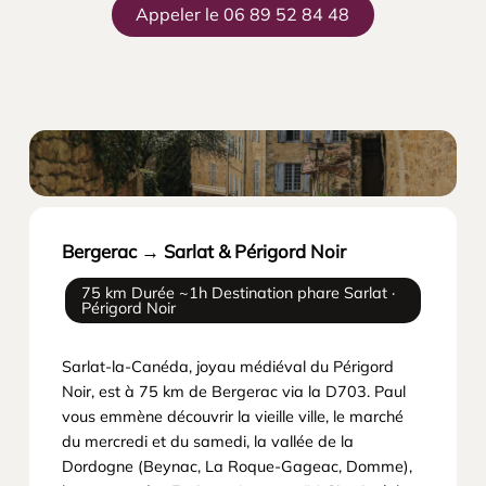
Appeler le 06 89 52 84 48
Bergerac → Sarlat & Périgord Noir
75 km Durée ~1h Destination phare Sarlat ·
Périgord Noir
Sarlat-la-Canéda, joyau médiéval du Périgord
Noir, est à 75 km de Bergerac via la D703. Paul
vous emmène découvrir la vieille ville, le marché
du mercredi et du samedi, la vallée de la
Dordogne (Beynac, La Roque-Gageac, Domme),