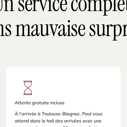
n service comple
ns mauvaise surpr
Attente gratuite incluse
À l’arrivée à Toulouse-Blagnac, Paul vous
attend dans le hall des arrivées avec une