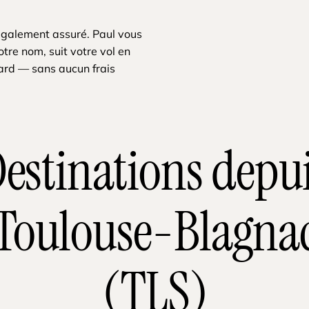
également assuré. Paul vous
tre nom, suit votre vol en
tard — sans aucun frais
estinations depu
Toulouse-Blagna
(TLS)