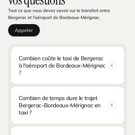
Tout ce que vous devez savoir sur le transfert entre
Bergerac et l’aéroport de Bordeaux-Mérignac.
Appeler
Combien coûte le taxi de Bergerac
à l'aéroport de Bordeaux-Mérignac
?
Le tarif est établi sur devis selon le tarif
réglementé taxi en Dordogne. Pour 92 km
Combien de temps dure le trajet
(environ 1h10), contactez Paul au 06 89 52 84
Bergerac–Bordeaux-Mérignac en
48 pour un tarif fixe garanti avant votre départ.
taxi ?
Paiement accepté en espèces, carte bancaire ou
virement. Supplément nuit après 19h et
Le trajet dure environ 1h10 depuis Bergerac
dimanche selon le tarif officiel.
selon le trafic (via A89 / A630). Paul prévoit