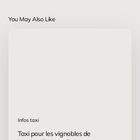
You May Also Like
Taxi
pour
les
vignobles
de
Monbazillac
:
profitez
sans
contrainte
Infos taxi
Taxi pour les vignobles de