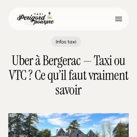
Skip
to
Menu
main
content
Infos taxi
Uber à Bergerac — Taxi ou
VTC ? Ce qu’il faut vraiment
savoir