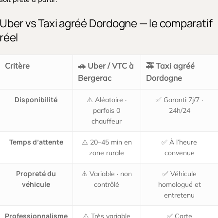
Uber vs Taxi agréé Dordogne — le comparatif
réel
Critère
🚗 Uber / VTC à
🚕 Taxi agréé
Bergerac
Dordogne
Disponibilité
⚠️ Aléatoire ·
✅ Garanti 7j/7 ·
parfois 0
24h/24
chauffeur
Temps d’attente
⚠️ 20–45 min en
✅ À l’heure
zone rurale
convenue
Propreté du
⚠️ Variable · non
✅ Véhicule
véhicule
contrôlé
homologué et
entretenu
Professionnalisme
⚠️ Très variable
✅ Carte